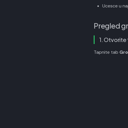
Ucesce u n
Pregled g
1. Otvorit
Tapnite tab
Gro