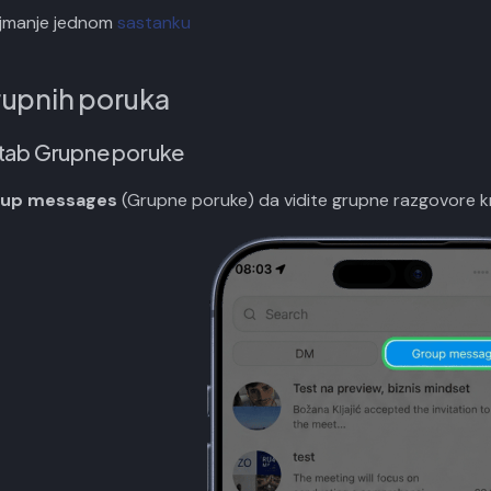
ajmanje jednom
sastanku
rupnih poruka
e tab Grupne poruke
up messages
(Grupne poruke) da vidite grupne razgovore kre