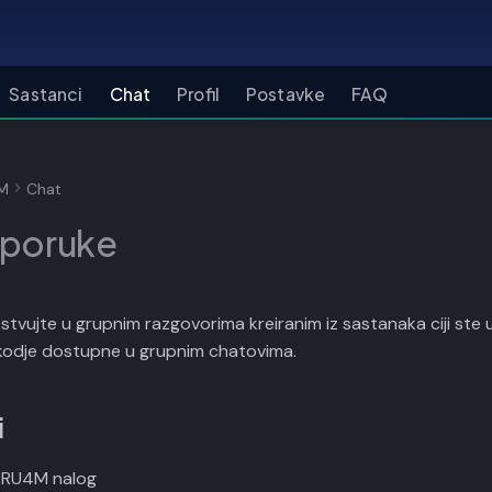
Sastanci
Chat
Profil
Postavke
FAQ
4M
Chat
 poruke
estvujte u grupnim razgovorima kreiranim iz sastanaka ciji ste
odje dostupne u grupnim chatovima.
i
 RU4M nalog