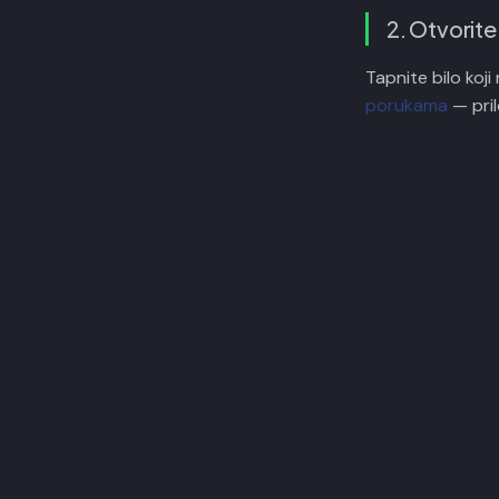
2. Otvorite
Tapnite bilo koj
porukama
— pril