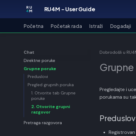
RU4M - User Guide
Početna
Početak rada
Istraži
Događaji
Chat
Dobrodošli u RU
Direktne poruke
Grupne
Grupne poruke
Preduslovi
Pregled grupnih poruka
Pregledajte i uc
1. Otvorite tab Grupne
porukama su tak
poruke
2. Otvorite grupni
razgovor
Preduslov
Pretraga razgovora
Registrovan