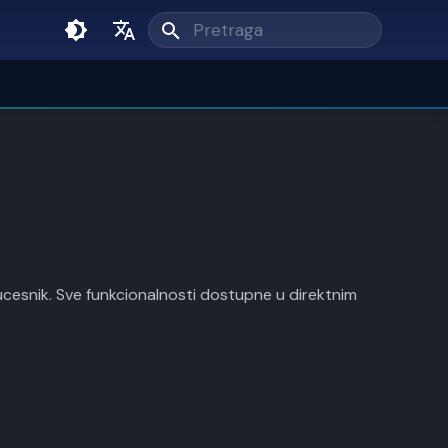
Unesi pojam pretrage
English
Srpski
 ucesnik. Sve funkcionalnosti dostupne u direktnim