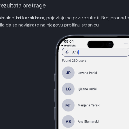
rezultata pretrage
nimalno
tri karaktera
, pojavljuju se prvi rezultati. Broj pronađ
ila da se navigirate na njegovu profilnu stranicu.