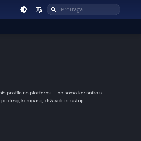
Unesi pojam pretrage
English
Srpski
ih profila na platformi — ne samo korisnika u
fesiji, kompaniji, državi ili industriji.