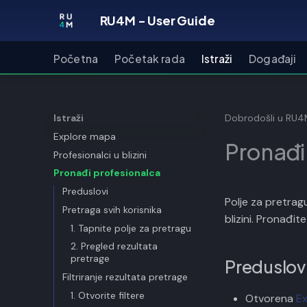
RU4M - User Guide
Početna
Početak rada
Istraži
Događaji
Istraži
Dobrodošli u RU
Explore mapa
Pronađi
Profesionalci u blizini
Pronađi profesionalca
Preduslovi
Polje za pretrag
Pretraga svih korisnika
blizini. Pronađite
1. Tapnite polje za pretragu
2. Pregled rezultata
pretrage
Preduslov
Filtriranje rezultata pretrage
1. Otvorite filtere
Otvorena
E