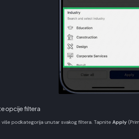
e opcije filtera
li više podkategorija unutar svakog filtera. Tapnite
Apply
(Prim