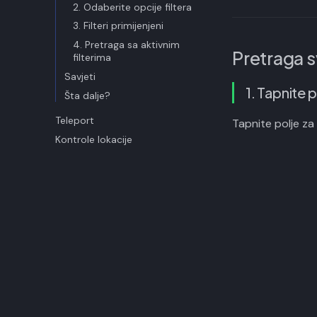
2. Odaberite opcije filtera
3. Filteri primijenjeni
4. Pretraga sa aktivnim
Pretraga s
filterima
Savjeti
1. Tapnite 
Šta dalje?
Teleport
Tapnite polje za
Kontrole lokacije