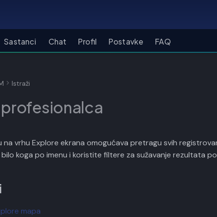
Sastanci
Chat
Profil
Postavke
FAQ
4M
Istraži
 profesionalca
u na vrhu Explore ekrana omogućava pretragu svih registrovan
 bilo koga po imenu i koristite filtere za sužavanje rezultata po pro
i
xplore mapa