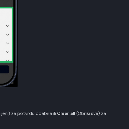
ijeni) za potvrdu odabira ili
Clear all
(Obriši sve) za