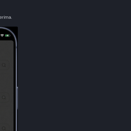
erima.