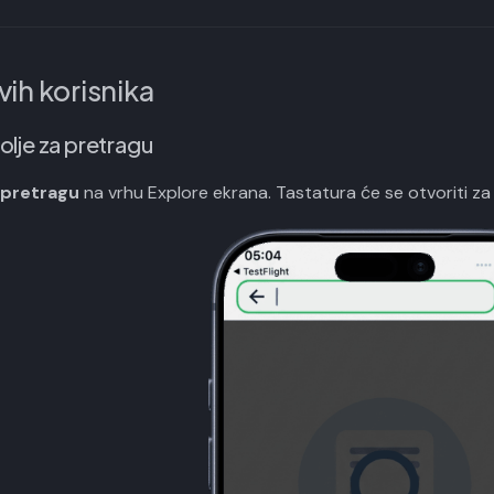
vih korisnika
polje za pretragu
pretragu
na vrhu Explore ekrana. Tastatura će se otvoriti z