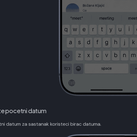
te pocetni datum
ni datum za sastanak koristeci birac datuma.