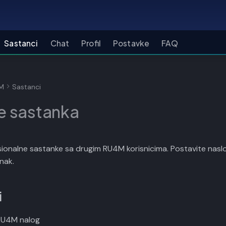
Sastanci
Chat
Profil
Postavke
FAQ
4M
Sastanci
je sastanka
ionalne sastanke sa drugim RU4M korisnicima. Postavite naslov, 
nak.
i
 RU4M nalog