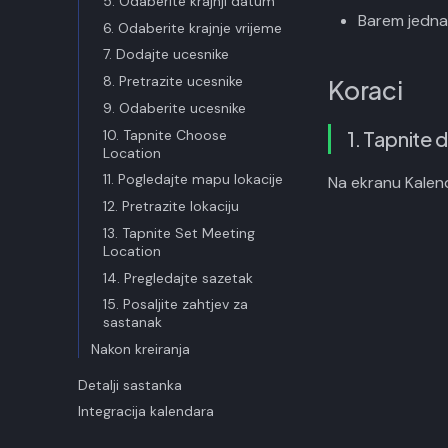
5. Odaberite krajnji datum
Barem jedna 
6. Odaberite krajnje vrijeme
7. Dodajte ucesnike
8. Pretrazite ucesnike
Koraci
9. Odaberite ucesnike
10. Tapnite Choose
1. Tapnite 
Location
11. Pogledajte mapu lokacije
Na ekranu Kale
12. Pretrazite lokaciju
13. Tapnite Set Meeting
Location
14. Pregledajte sazetak
15. Posaljite zahtjev za
sastanak
Nakon kreiranja
Detalji sastanka
Integracija kalendara