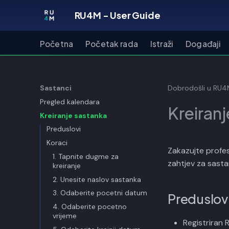
RU4M - User Guide
Početna
Početak rada
Istraži
Događaji
Sastanci
Dobrodošli u RU
Pregled kalendara
Kreiran
Kreiranje sastanka
Preduslovi
Koraci
Zakazujte profes
1. Tapnite dugme za
zahtjev za sasta
kreiranje
2. Unesite naslov sastanka
3. Odaberite pocetni datum
Preduslov
4. Odaberite pocetno
vrijeme
Registriran