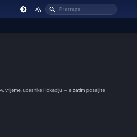
Unesi pojam pretrage
English
Srpski
vrijeme, ucesnike i lokaciju — a zatim posaljite