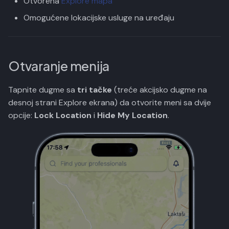
Otvorena
Explore mapa
korisnika
r
Omogućene lokacijske usluge na uređaju
e
Otključavanje lokacije
t
1. Tapnite "Unlock
r
Otvaranje menija
Location"
a
Tapnite dugme sa
tri tačke
(treće akcijsko dugme na
2. Potvrdite otključavanje
g
desnoj strani Explore ekrana) da otvorite meni sa dvije
opcije:
3. Lokacija otključana
Lock Location
i
Hide My Location
.
e
Sakrivanje lokacije
1. Tapnite "Hide My
Location"
2. Potvrdite sakrivanje
Pregled