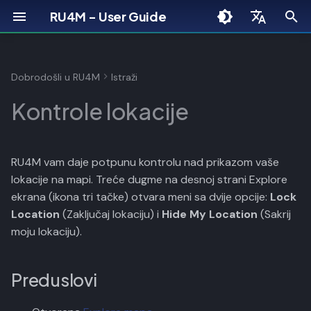
RU4M - User Guide
U
English
n
Srpski
Dobrodošli u RU4M
Istraži
Pregled mogućnosti
Kreiranje naloga
Preduslovi
Pregled dogadjaja
Pregled kalendara
Direktne poruke
Moj profil
Lokacija i privatnost
Rješavanje problema
e
Kontrole lokacije
s
Prijava
Otvaranje menija
Detalji dogadjaja
Kreiranje sastanka
Grupne poruke
Uređivanje profila
Obavještenja
i
Onboarding
Zaključavanje lokacije
Agenda dogadjaja
Detalji sastanka
Pretraga razgovora
Konekcije
Izgled i jezik
RU4M vam daje potpunu kontrolu nad prikazom vaše
p
lokacije na mapi. Treće dugme na desnoj strani Explore
Postavljanje profila
Karte i QR kodovi
Integracija kalendara
Dijeljenje profila
Upravljanje nalogom
1. Tapnite "Lock Location"
o
ekrana (ikona tri tačke) otvara meni sa dvije opcije:
Lock
Location
(Zaključaj lokaciju) i
Hide My Location
(Sakrij
j
Iskoristi pozivni kod
Profil drugog korisnika
2. Pretražite lokaciju
moju lokaciju).
a
AI dopuna profila
3. Lokacija zaključana
m
Preduslovi
p
Uređivanje interesa
4. Indikator zaključanog