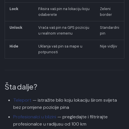
Lock
Fiksira vaš pin na lokaciju koju
Zeleni
odaberete
border
Unlock
Vraća vaš pin na GPS poziciju
Standardni
u realnom vremenu
pin
Hide
Uklanja vaš pin sa mape u
Nije vidljiv
potpunosti
Šta dalje?
Teleport
— istražite bilo koju lokaciju širom svijeta
bez promjene pozicije pina
Profesionalci u blizini
— pregledajte i filtrirajte
profesionalce u radijusu od 100 km