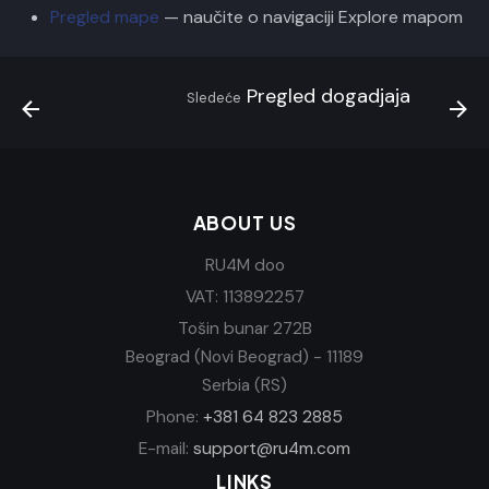
Pregled mape
— naučite o navigaciji Explore mapom
Pregled dogadjaja
Sledeće
ABOUT US
RU4M doo
VAT: 113892257
Tošin bunar 272B
Beograd (Novi Beograd) - 11189
Serbia (RS)
Phone:
+381 64 823 2885
E-mail:
support@ru4m.com
LINKS