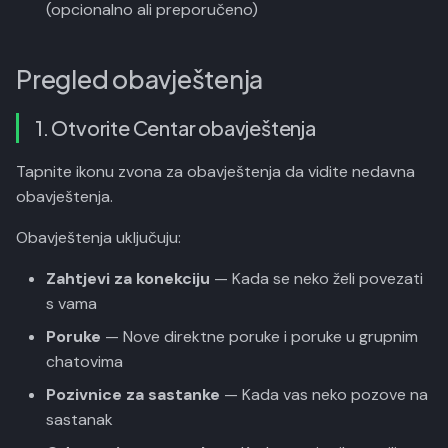
(opcionalno ali preporučeno)
r
Postavke obavještenja
e
uređaja
Pregled obavještenja
t
r
1. Otvorite Centar obavještenja
a
Tapnite ikonu zvona za obavještenja da vidite nedavna
g
obavještenja.
e
Obavještenja uključuju:
Zahtjevi za konekciju
— Kada se neko želi povezati
s vama
Poruke
— Nove direktne poruke i poruke u grupnim
chatovima
Pozivnice za sastanke
— Kada vas neko pozove na
sastanak