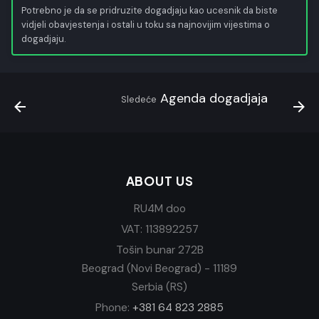
Potrebno je da se pridruzite dogadjaju kao ucesnik da biste
vidjeli obavjestenja i ostali u toku sa najnovijim vijestima o
dogadjaju.
Agenda dogadjaja
Sledeće
ABOUT US
RU4M doo
VAT: 113892257
Tošin bunar 272B
Beograd (Novi Beograd) - 11189
Serbia (RS)
Phone:
+381 64 823 2885