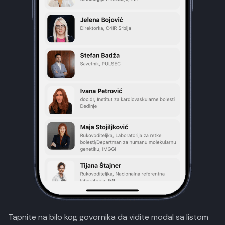
Tapnite na bilo kog govornika da vidite modal sa listom