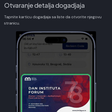
r
Otvaranje detalja dogadjaja
Pregled liste ucesnika
e
Tapnite karticu dogadjaja sa liste da otvorite njegovu
Pretraga ucesnika
t
stranicu.
r
Filtriranje ucesnika
a
Tab Govornici
g
Tab Sponzori
e
Tab Lokacija
Tab Obavjestenja