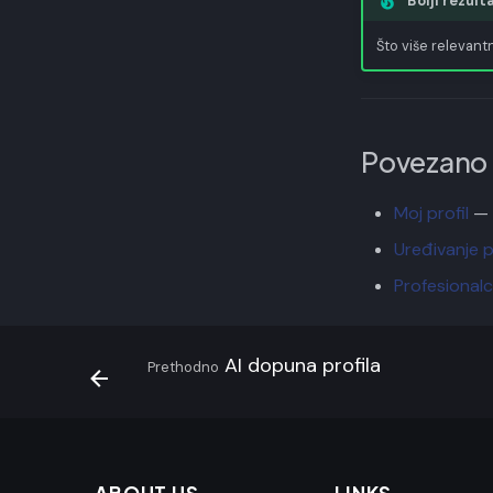
Bolji rezul
Što više relevant
Povezano
Moj profil
— 
Uređivanje p
Profesionalci
AI dopuna profila
Prethodno