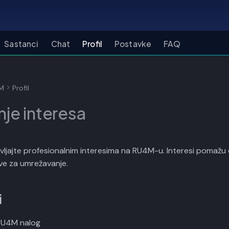
Sastanci
Chat
Profil
Postavke
FAQ
4M
Profil
nje interesa
vljajte profesionalnim interesima na RU4M-u. Interesi pomažu 
ve za umrežavanje.
i
 RU4M nalog