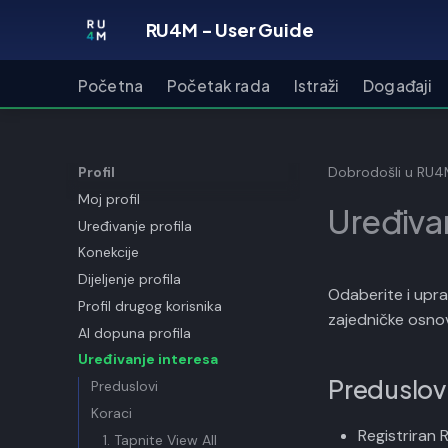
RU4M - User Guide
Početna
Početak rada
Istraži
Događaji
Profil
Dobrodošli u RU
Moj profil
Uređiva
Uređivanje profila
Konekcije
Dijeljenje profila
Odaberite i upra
Profil drugog korisnika
zajedničke osno
AI dopuna profila
Uređivanje interesa
Preduslov
Preduslovi
Koraci
Registriran
1. Tapnite View All