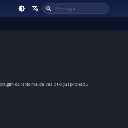
Unesi pojam pretrage
English
Srpski
drugim korisnicima da vas otkriju i pronađu