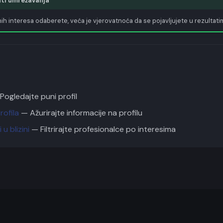
tati umrežavanja
nih interesa odaberete, veća je vjerovatnoća da se pojavljujete u rezultat
Pogledajte puni profil
rofila
— Ažurirajte informacije na profilu
 u blizini
— Filtrirajte profesionalce po interesima