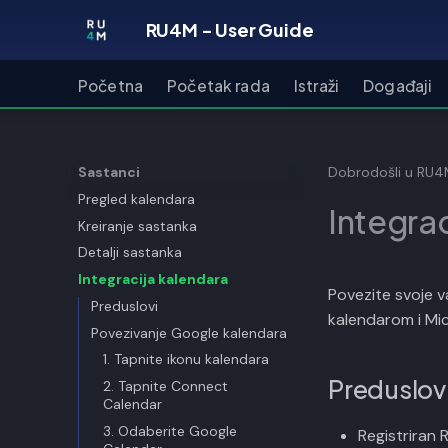
RU4M - User Guide
Početna
Početak rada
Istraži
Događaji
Sastanci
Dobrodošli u RU
Pregled kalendara
Integra
Kreiranje sastanka
Detalji sastanka
Integracija kalendara
Povezite svoje v
Preduslovi
kalendarom i Mi
Povezivanje Google kalendara
1. Tapnite ikonu kalendara
Preduslov
2. Tapnite Connect
Calendar
3. Odaberite Google
Registriran