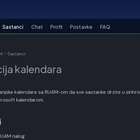
Sastanci
Chat
Profil
Postavke
FAQ
4M
Sastanci
cija kalendara
anjske kalendare sa RU4M-om da sve sastanke drzite u sinhro
crosoft kalendarom.
i
 RU4M nalog