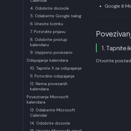
Calendar
Google ili M
4. Odobrite dozvole
5. Odaberite Google nalog
6. Unesite lozinku
7. Potvrdite prijavu
Povezivan
8. Odobrite pristup
kalendaru
1. Tapnite 
9. Uspjesno povezano
Odspajanje kalendara
Otvorite postav
10. Tapnite X za odspajanje
11. Potvrdite odspajanje
12. Nema povezanih
kalendara
Povezivanje Microsoft
kalendara
13. Odaberite Microsoft
Calendar
14. Odobrite dozvole
15. Unesite Microsoft email