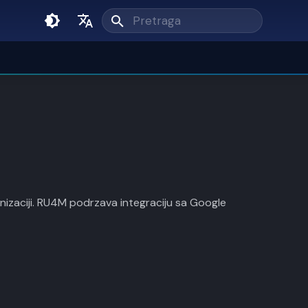
Unesi pojam pretrage
English
Srpski
nizaciji. RU4M podrzava integraciju sa Google